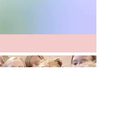
Monatsbeitrag
1.Kind:
35,-
2.Kind:
25,-
3.Kind:
20,-
Geschwisterkinder tanzen um ein
Vielfaches günstiger.