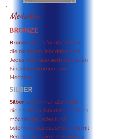
Medaillen
BRONZE
Bronze
gibt es für alle Kinder,
die bis einem Jahr dabei sind.
Jedes Kind, also auch die neuen
Kinder bekommen eine
Medaille.
SILBER
Silber
bekommen alle Kinder,
die ab einem Jahr dabei sind. Ich
möchte hier jedes Kind
belohnen, das dauerhaft und mit
Begeisterung an einem Hobby