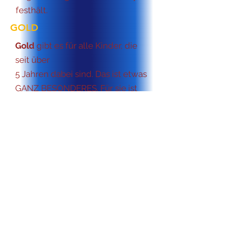
festhält.
GOLD
Gold
gibt es für alle Kinder, die
seit über
5 Jahren dabei sind. Das ist etwas
GANZ BESONDERES. Für sie ist
das Tanzen ganz fester
Bestandteil ihrer Woche.
Das ist eine WAHRE
MEISTERLEISTUNG!