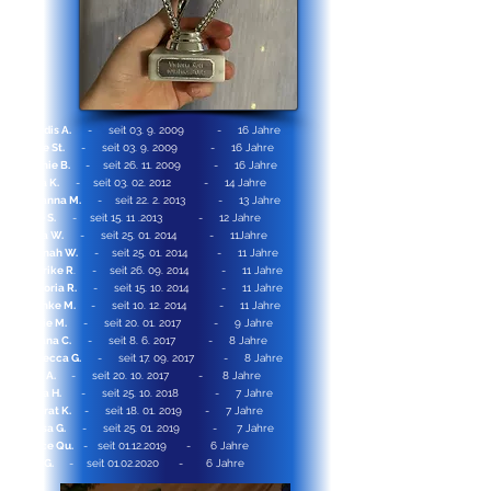
Hjördis A.
- seit
03. 9. 2009
- 16 Jahre
Anne St.
- seit
03. 9. 2009
- 16 Jahre
Sophie B.
- seit
26. 11. 2009
- 16 Jahre
Nina K.
- seit
03. 02. 2012
- 14 Jahre
Johanna M.
- seit
22. 2. 2013
- 13 Jahre
Line S.
- seit
15. 11 .2013
- 12 Jahre
Finja W.
- seit
25. 01. 2014
- 11Jahre
Hannah W.
- seit
25. 01. 2014
- 11 Jahre
Annrike R
. - seit
26. 09. 2014
- 11 Jahre
Victoria R.
- seit
15. 10. 2014
- 11 Jahre
Feenke M.
- seit
10. 12. 2014
- 11 Jahre
Marie M.
- seit
20. 01. 2017
- 9 Jahre
Aiyana C.
- seit 8. 6. 2017 - 8 Jahre
Rebecca G.
- seit
17. 09. 2017
- 8 Jahre
Lisa A.
- seit
20. 10. 2017
- 8 Jahre
Alida H.
- seit
25. 10. 2018
- 7 Jahre
Nimrat K.
- seit
18. 01. 2019
- 7 Jahre
Alissa G.
- seit
25. 01. 2019
- 7 Jahre
Joyce Qu.
- seit
01.12.2019
- 6 Jahre
Zoe G.
- seit
01.02.2020
- 6 Jahre