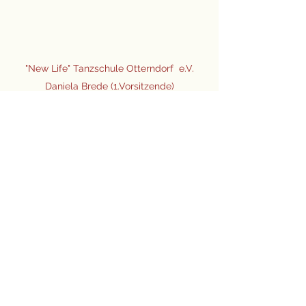
"New Life" Tanzschule Otterndorf e.V.
Daniela Brede (1.Vorsitzende)
Birkenweg 5a
21762 Otterndorf
Handy:
0176-78154448
tanzschule-newlife@gmx.de
©2023 Tanzschule for Kids.