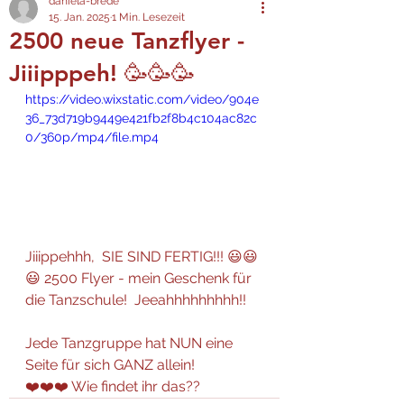
daniela-brede
15. Jan. 2025
1 Min. Lesezeit
2500 neue Tanzflyer -
Jiiipppeh! 🥳🥳🥳
https://video.wixstatic.com/video/904e
36_73d719b9449e421fb2f8b4c104ac82c
0/360p/mp4/file.mp4
Jiiippehhh,  SIE SIND FERTIG!!! 😃😃
😃 2500 Flyer - mein Geschenk für 
die Tanzschule!  Jeeahhhhhhhhh!! 
Jede Tanzgruppe hat NUN eine 
Seite für sich GANZ allein! 
❤️❤️❤️ Wie findet ihr das??