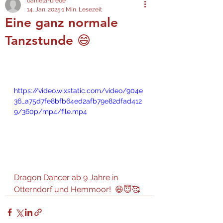
daniela-brede
14. Jan. 2025
1 Min. Lesezeit
Eine ganz normale
Tanzstunde 😄
https://video.wixstatic.com/video/904e
36_a75d7fe8bfb64ed2afb79e82dfad412
9/360p/mp4/file.mp4
Dragon Dancer ab 9 Jahre in 
Otterndorf und Hemmoor!  😆😇🥰