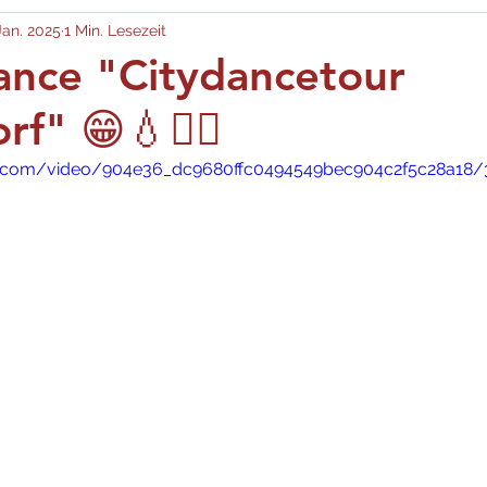
Jan. 2025
1 Min. Lesezeit
nce "Citydancetour
f" 😁💧🤽‍♂️
tic.com/video/904e36_dc9680ffc0494549bec904c2f5c28a18/