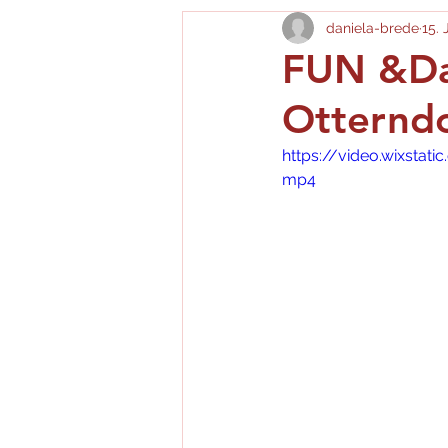
daniela-brede
15. 
FUN &Da
Otterndor
https://video.wixsta
mp4