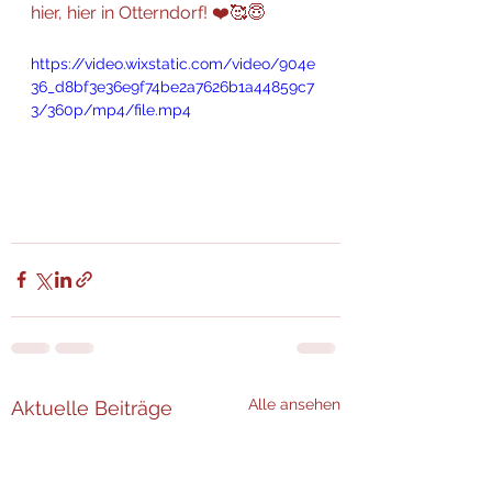
hier, hier in Otterndorf! ❤️🥰😇
https://video.wixstatic.com/video/904e
36_d8bf3e36e9f74be2a7626b1a44859c7
3/360p/mp4/file.mp4
Alle ansehen
Aktuelle Beiträge