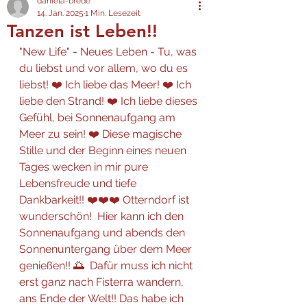
daniela-brede
14. Jan. 2025
1 Min. Lesezeit
Tanzen ist Leben!!
"New Life" - Neues Leben - Tu, was 
du liebst und vor allem, wo du es 
liebst! ❤️ Ich liebe das Meer! ❤️ Ich 
liebe den Strand! ❤️ Ich liebe dieses 
Gefühl, bei Sonnenaufgang am 
Meer zu sein! ❤️ Diese magische 
Stille und der Beginn eines neuen 
Tages wecken in mir pure 
Lebensfreude und tiefe 
Dankbarkeit!! ❤️❤️❤️ Otterndorf ist 
wunderschön!  Hier kann ich den 
Sonnenaufgang und abends den 
Sonnenuntergang über dem Meer 
genießen!! 🌅  Dafür muss ich nicht 
erst ganz nach Fisterra wandern, 
ans Ende der Welt!! Das habe ich 