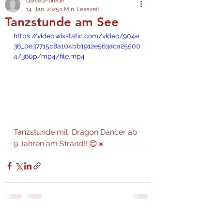
daniela-brede
14. Jan. 2025
1 Min. Lesezeit
Tanzstunde am See
https://video.wixstatic.com/video/904e
36_0e37715c8a104bb1912e563aca25500
4/360p/mp4/file.mp4
Tanzstunde mit  Dragon Dancer ab 
9 Jahren am Strand!! 😊☀️